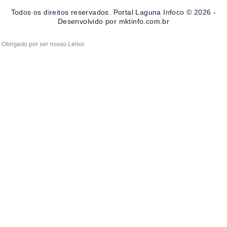
o
r
e
Todos os direitos reservados. Portal Laguna Infoco © 2026 -
k
a
-
m
Desenvolvido por mktinfo.com.br
f
Obrigado por ser nosso Leitor.