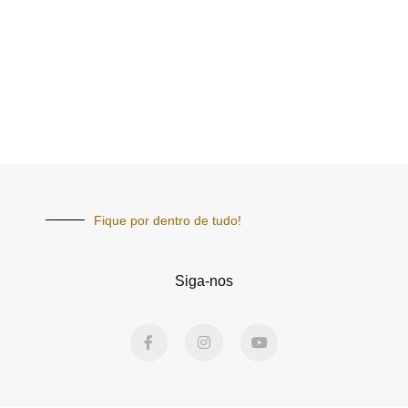
Fique por dentro de tudo!
Siga-nos
F
I
Y
a
n
o
c
s
u
e
t
t
b
a
u
o
g
b