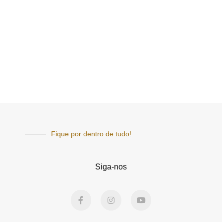
Fique por dentro de tudo!
Siga-nos
F
I
Y
a
n
o
c
s
u
e
t
t