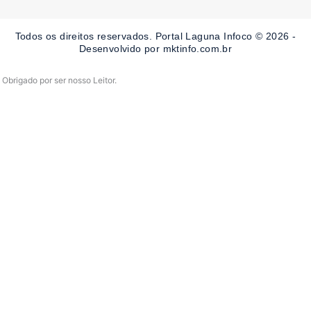
b
a
u
o
g
b
o
r
e
Todos os direitos reservados. Portal Laguna Infoco © 2026 -
k
a
-
m
Desenvolvido por mktinfo.com.br
f
Obrigado por ser nosso Leitor.