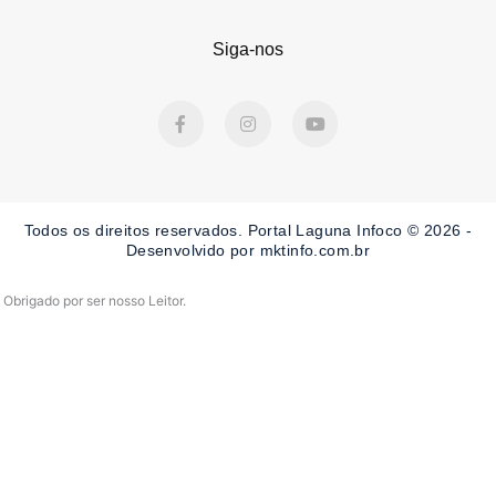
Siga-nos
F
I
Y
a
n
o
c
s
u
e
t
t
b
a
u
o
g
b
o
r
e
Todos os direitos reservados. Portal Laguna Infoco © 2026 -
k
a
-
m
Desenvolvido por mktinfo.com.br
f
Obrigado por ser nosso Leitor.