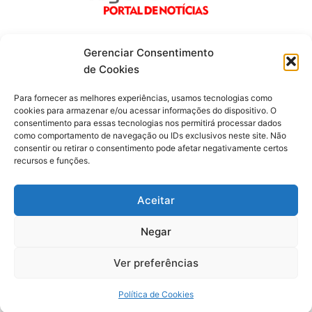
Gerenciar Consentimento
de Cookies
Fique por dentro de tudo!
Para fornecer as melhores experiências, usamos tecnologias como
cookies para armazenar e/ou acessar informações do dispositivo. O
consentimento para essas tecnologias nos permitirá processar dados
Siga-nos
como comportamento de navegação ou IDs exclusivos neste site. Não
consentir ou retirar o consentimento pode afetar negativamente certos
recursos e funções.
F
I
Y
a
n
o
c
s
u
Aceitar
e
t
t
b
a
u
o
g
b
Negar
o
r
e
Todos os direitos reservados. Portal Laguna Infoco © 2026 -
k
a
-
m
Desenvolvido por mktinfo.com.br
Ver preferências
f
Obrigado por ser nosso Leitor.
Política de Cookies