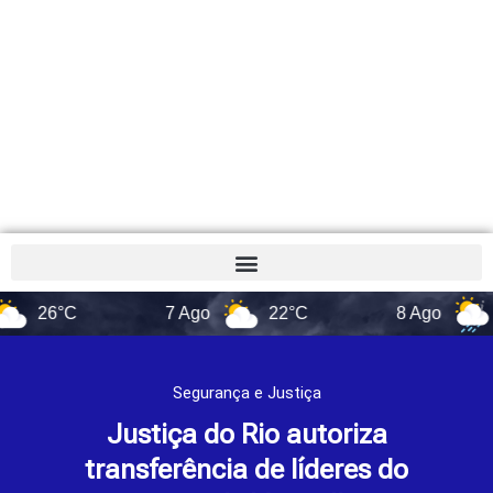
6°C
7 Ago
22°C
8 Ago
17°C
Segurança e Justiça
Justiça do Rio autoriza
transferência de líderes do