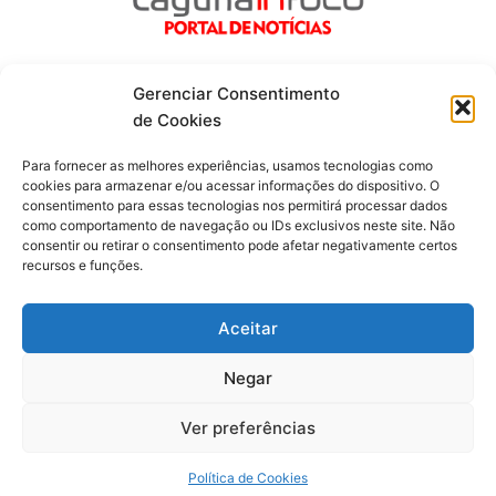
Gerenciar Consentimento
de Cookies
Fique por dentro de tudo!
Para fornecer as melhores experiências, usamos tecnologias como
cookies para armazenar e/ou acessar informações do dispositivo. O
consentimento para essas tecnologias nos permitirá processar dados
Siga-nos
como comportamento de navegação ou IDs exclusivos neste site. Não
consentir ou retirar o consentimento pode afetar negativamente certos
recursos e funções.
F
I
Y
a
n
o
c
s
u
Aceitar
e
t
t
b
a
u
o
g
b
Negar
o
r
e
Todos os direitos reservados. Portal Laguna Infoco © 2026 -
k
a
-
m
Desenvolvido por mktinfo.com.br
Ver preferências
f
Obrigado por ser nosso Leitor.
Política de Cookies