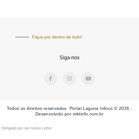
Fique por dentro de tudo!
Siga-nos
F
I
Y
a
n
o
c
s
u
e
t
t
b
a
u
o
g
b
o
r
e
Todos os direitos reservados. Portal Laguna Infoco © 2026 -
k
a
-
m
Desenvolvido por mktinfo.com.br
f
Obrigado por ser nosso Leitor.