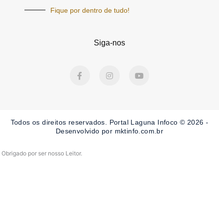
Fique por dentro de tudo!
Siga-nos
F
I
Y
a
n
o
c
s
u
e
t
t
b
a
u
o
g
b
o
r
e
Todos os direitos reservados. Portal Laguna Infoco © 2026 -
k
a
-
m
Desenvolvido por mktinfo.com.br
f
Obrigado por ser nosso Leitor.