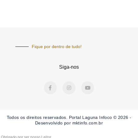
Fique por dentro de tudo!
Siga-nos
F
I
Y
a
n
o
c
s
u
e
t
t
b
a
u
o
g
b
o
r
e
Todos os direitos reservados. Portal Laguna Infoco © 2026 -
k
a
-
m
Desenvolvido por mktinfo.com.br
f
Obrigado por ser nosso Leitor.