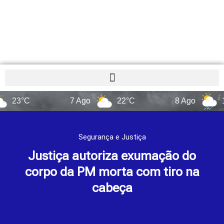
°C
7 Ago
22°C
8 Ago
14°C
Segurança e Justiça
Justiça autoriza exumação do
corpo da PM morta com tiro na
cabeça