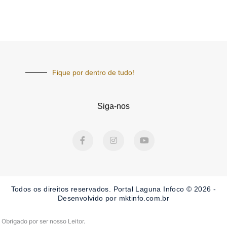
Fique por dentro de tudo!
Siga-nos
F
I
Y
a
n
o
c
s
u
e
t
t
b
a
u
o
g
b
o
r
e
Todos os direitos reservados. Portal Laguna Infoco © 2026 -
k
a
-
m
Desenvolvido por mktinfo.com.br
f
Obrigado por ser nosso Leitor.