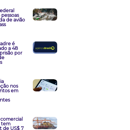
Federal
6 pessoas
da de avião
ass
padre é
do a 48
prisão por
de
s
ia
ação nos
ntos em
antes
 comercial
o tem
t de US$ 7