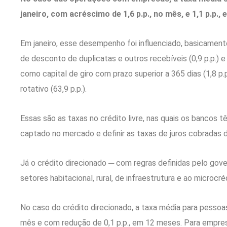
janeiro, com acréscimo de 1,6 p.p., no mês, e 1,1 p.p.,
Em janeiro, esse desempenho foi influenciado, basicamen
de desconto de duplicatas e outros recebíveis (0,9 p.p.) 
como capital de giro com prazo superior a 365 dias (1,8 p.p
rotativo (63,9 p.p.).
Essas são as taxas no crédito livre, nas quais os bancos 
captado no mercado e definir as taxas de juros cobradas d
Já o crédito direcionado ─ com regras definidas pelo go
setores habitacional, rural, de infraestrutura e ao microcré
No caso do crédito direcionado, a taxa média para pessoas
mês e com redução de 0,1 p.p., em 12 meses. Para empresas