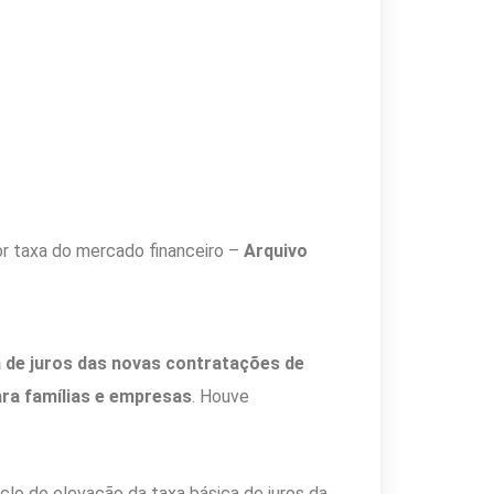
ior taxa do mercado financeiro –
Arquivo
a de juros das novas contratações de
ara famílias e empresas
. Houve
.
clo de elevação da taxa básica de juros da