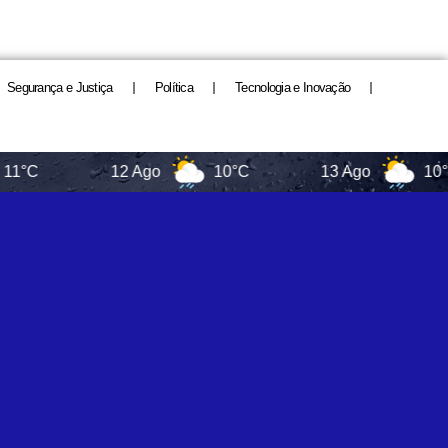
Segurança e Justiça
Política
Tecnologia e Inovação
12 Ago
10°C
13 Ago
10°C