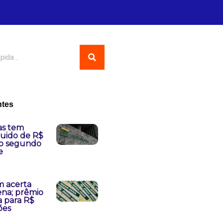
ntes
as tem
quido de R$
no segundo
e
 acerta
na; prêmio
 para R$
ões