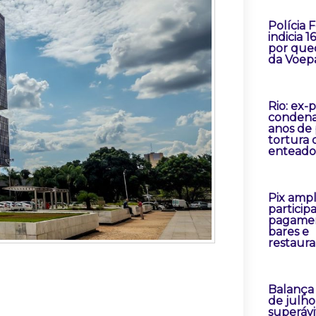
Polícia 
indicia 1
por que
da Voep
Rio: ex-
condena
anos de 
tortura 
enteado
Pix ampl
particip
pagame
bares e
restaur
Balança
de julh
superávi