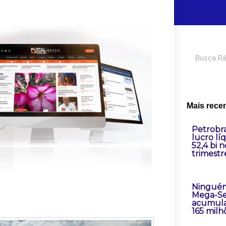
Pesquisar
Mais rece
Petrobr
lucro lí
52,4 bi 
trimestr
Ninguém
Mega-Se
acumula
165 milh