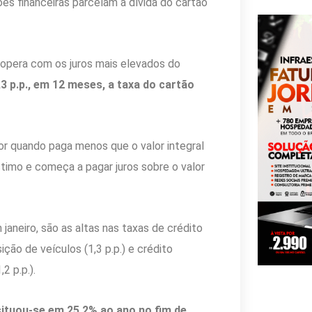
ções financeiras parcelam a dívida do cartão
a opera com os juros mais elevados do
,3 p.p., em 12 meses,
a taxa do cartão
or quando paga menos que o valor integral
stimo e começa a pagar juros sobre o valor
aneiro, são as altas nas taxas de crédito
ição de veículos (1,3 p.p.) e crédito
2 p.p.).
ituou-se em 25,2% ao ano no fim de