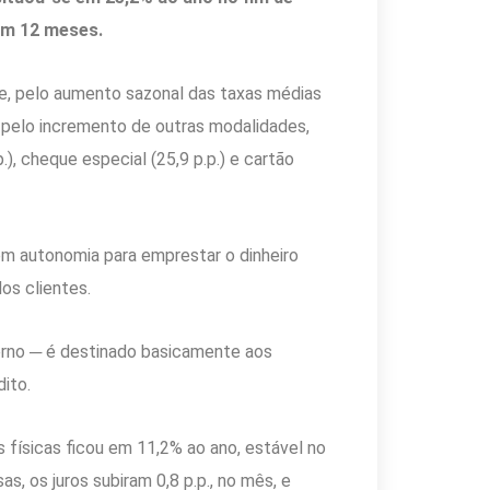
 em 12 meses.
te, pelo aumento sazonal das taxas médias
e pelo incremento de outras modalidades,
.), cheque especial (25,9 p.p.) e cartão
têm autonomia para emprestar o dinheiro
os clientes.
verno ─ é destinado basicamente aos
dito.
 físicas ficou em 11,2% ao ano, estável no
, os juros subiram 0,8 p.p., no mês, e