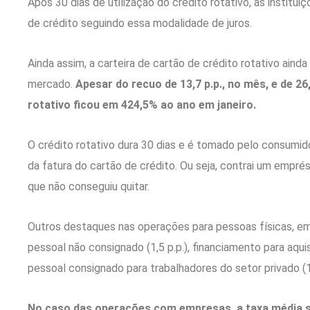
Após 30 dias de utilização do crédito rotativo, as institui
de crédito seguindo essa modalidade de juros.
Ainda assim, a carteira de cartão de crédito rotativo aind
mercado.
Apesar do recuo de 13,7 p.p., no mês, e de 26
rotativo ficou em 424,5% ao ano em janeiro.
O crédito rotativo dura 30 dias e é tomado pelo consumid
da fatura do cartão de crédito. Ou seja, contrai um empré
que não conseguiu quitar.
Outros destaques nas operações para pessoas físicas, em j
pessoal não consignado (1,5 p.p.), financiamento para aquis
pessoal consignado para trabalhadores do setor privado (1,
No caso das operações com empresas, a taxa média s