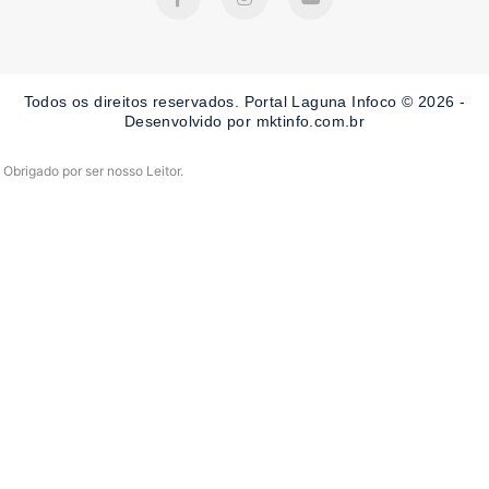
c
s
u
e
t
t
b
a
u
o
g
b
o
r
e
Todos os direitos reservados. Portal Laguna Infoco © 2026 -
k
a
-
m
Desenvolvido por mktinfo.com.br
f
Obrigado por ser nosso Leitor.