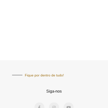
Fique por dentro de tudo!
Siga-nos
F
I
Y
a
n
o