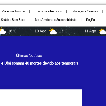
Viagens e Turismo
Economia e Negócios
Educação e Carreiras
Saúde e Bem-Estar
Meio Ambiente e Sustentabilidade
Região
6°C
10 Ago
13°C
11 Ago
11°C
Últimas Notícias
a e Ubá somam 40 mortes devido aos temporais