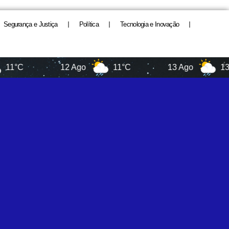
Segurança e Justiça
Política
Tecnologia e Inovação
12 Ago
11°C
13 Ago
13°C