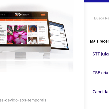
Pesquisar
Mais rece
STF julg
TSE cria
Candidat