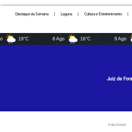
Destaque da Semana
Laguna
Cultura e Entretenimento
19°C
8 Ago
16°C
9 Ago
1
Juiz de For
PUBLICIDADE