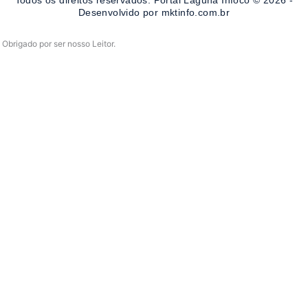
k
a
-
m
Desenvolvido por mktinfo.com.br
f
Obrigado por ser nosso Leitor.