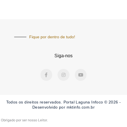
Fique por dentro de tudo!
Siga-nos
F
I
Y
a
n
o
c
s
u
e
t
t
b
a
u
o
g
b
o
r
e
Todos os direitos reservados. Portal Laguna Infoco © 2026 -
k
a
-
m
Desenvolvido por mktinfo.com.br
f
Obrigado por ser nosso Leitor.