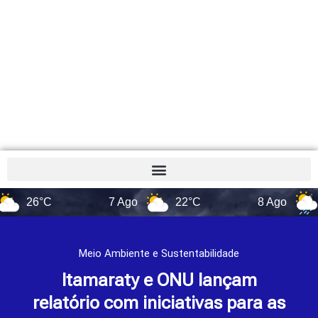
6°C
7 Ago
22°C
8 Ago
17°C
Meio Ambiente e Sustentabilidade
Itamaraty e ONU lançam
relatório com iniciativas para as