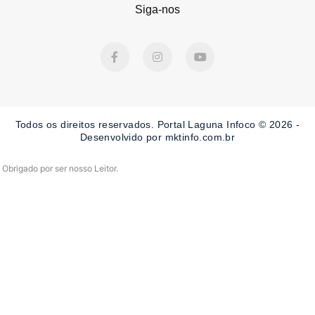
Siga-nos
F
I
Y
a
n
o
c
s
u
e
t
t
b
a
u
o
g
b
o
r
e
Todos os direitos reservados. Portal Laguna Infoco © 2026 -
k
a
-
m
Desenvolvido por mktinfo.com.br
f
Obrigado por ser nosso Leitor.