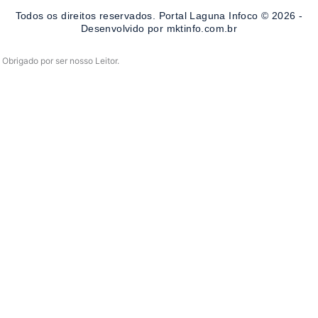
o
r
e
Todos os direitos reservados. Portal Laguna Infoco © 2026 -
k
a
-
m
Desenvolvido por mktinfo.com.br
f
Obrigado por ser nosso Leitor.