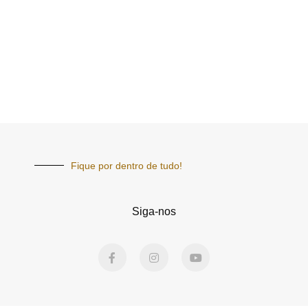
Fique por dentro de tudo!
Siga-nos
F
I
Y
a
n
o
c
s
u
e
t
t
b
a
u
o
g
b