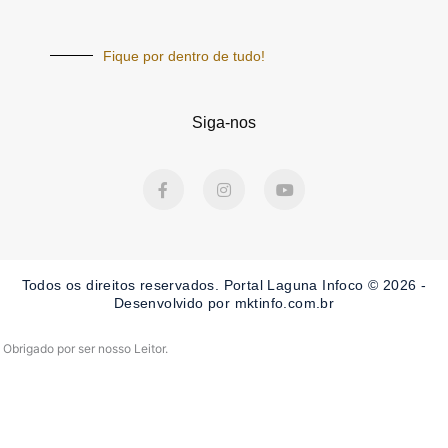
Fique por dentro de tudo!
Siga-nos
F
I
Y
a
n
o
c
s
u
e
t
t
b
a
u
o
g
b
o
r
e
Todos os direitos reservados. Portal Laguna Infoco © 2026 -
k
a
-
m
Desenvolvido por mktinfo.com.br
f
Obrigado por ser nosso Leitor.