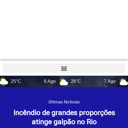
25°C
6 Ago
26°C
7 Ago
22°
Últimas Notícias
Incêndio de grandes proporções
atinge galpão no Rio