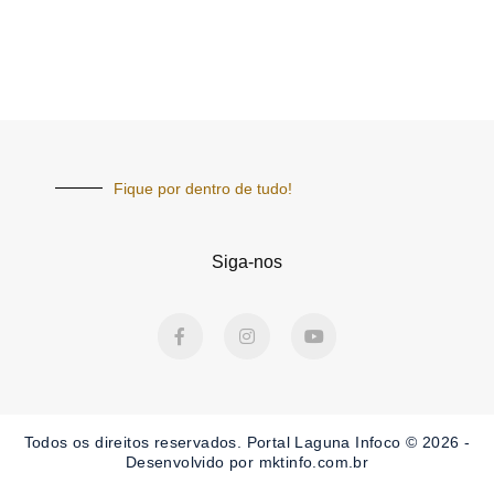
Fique por dentro de tudo!
Siga-nos
F
I
Y
a
n
o
c
s
u
e
t
t
b
a
u
o
g
b
o
r
e
Todos os direitos reservados. Portal Laguna Infoco © 2026 -
k
a
-
m
Desenvolvido por mktinfo.com.br
f