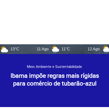
13°C
11 Ago
11°C
12 Ago
12°
Meio Ambiente e Sustentabilidade
Ibama impõe regras mais rígidas
para comércio de tubarão-azul