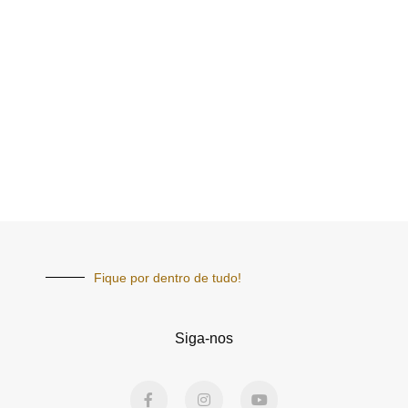
Fique por dentro de tudo!
Siga-nos
F
I
Y
a
n
o