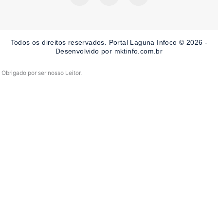
c
s
u
e
t
t
b
a
u
o
g
b
o
r
e
Todos os direitos reservados. Portal Laguna Infoco © 2026 -
k
a
-
m
Desenvolvido por mktinfo.com.br
f
Obrigado por ser nosso Leitor.