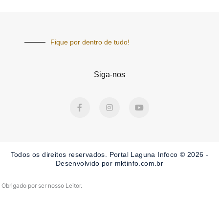
Fique por dentro de tudo!
Siga-nos
F
I
Y
a
n
o
c
s
u
e
t
t
b
a
u
o
g
b
o
r
e
Todos os direitos reservados. Portal Laguna Infoco © 2026 -
k
a
-
m
Desenvolvido por mktinfo.com.br
f
Obrigado por ser nosso Leitor.