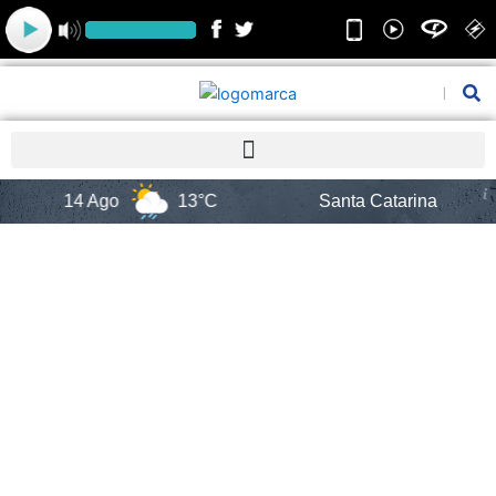
Ir
para
o
conteúdo
Pesquis
14 Ago
13°C
Santa Catarina
8 A