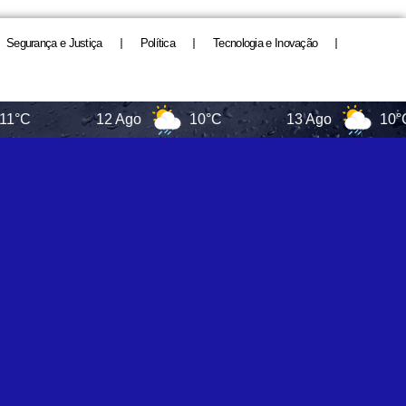
Segurança e Justiça
Política
Tecnologia e Inovação
12 Ago
10°C
13 Ago
10°C