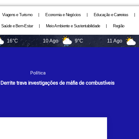
Viagens e Turismo
Economia e Negócios
Educação e Carreiras
Saúde e Bem-Estar
Meio Ambiente e Sustentabilidade
Região
10 Ago
9°C
11 Ago
11°C
Política
Derrite trava investigações de máfia de combustíveis