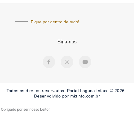
Fique por dentro de tudo!
Siga-nos
F
I
Y
a
n
o
c
s
u
e
t
t
b
a
u
o
g
b
o
r
e
Todos os direitos reservados. Portal Laguna Infoco © 2026 -
k
a
-
m
Desenvolvido por mktinfo.com.br
f
Obrigado por ser nosso Leitor.