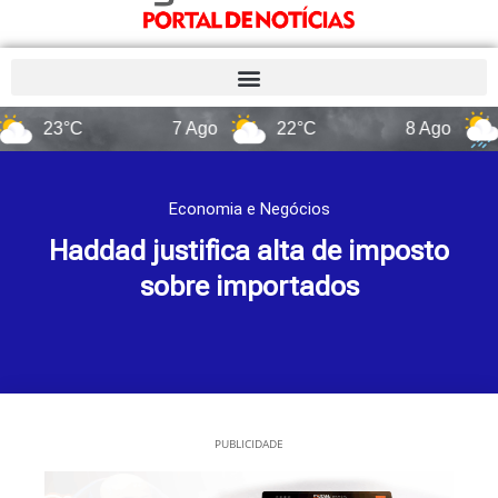
3°C
7 Ago
22°C
8 Ago
14°C
Economia e Negócios
Haddad justifica alta de imposto
sobre importados
PUBLICIDADE