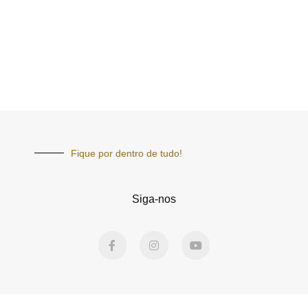
Fique por dentro de tudo!
Siga-nos
F
I
Y
a
n
o
c
s
u
e
t
t
b
a
u
o
g
b
o
r
e