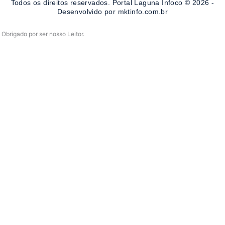
Todos os direitos reservados. Portal Laguna Infoco © 2026 -
k
a
-
m
Desenvolvido por mktinfo.com.br
f
Obrigado por ser nosso Leitor.