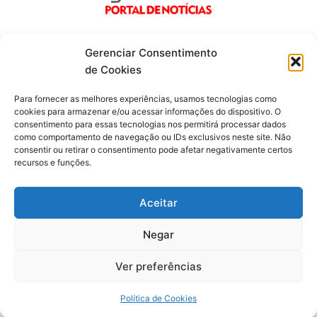
Gerenciar Consentimento
de Cookies
Fique por dentro de tudo!
Para fornecer as melhores experiências, usamos tecnologias como
cookies para armazenar e/ou acessar informações do dispositivo. O
consentimento para essas tecnologias nos permitirá processar dados
Siga-nos
como comportamento de navegação ou IDs exclusivos neste site. Não
consentir ou retirar o consentimento pode afetar negativamente certos
recursos e funções.
F
I
Y
a
n
o
c
s
u
Aceitar
e
t
t
b
a
u
o
g
b
Negar
o
r
e
Todos os direitos reservados. Portal Laguna Infoco © 2026 -
k
a
-
m
Desenvolvido por mktinfo.com.br
Ver preferências
f
Obrigado por ser nosso Leitor.
Política de Cookies