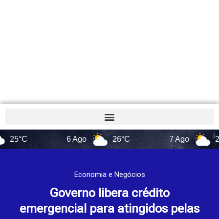
°C
6 Ago
26°C
7 Ago
22°C
Economia e Negócios
Governo libera crédito
emergencial para atingidos pelas