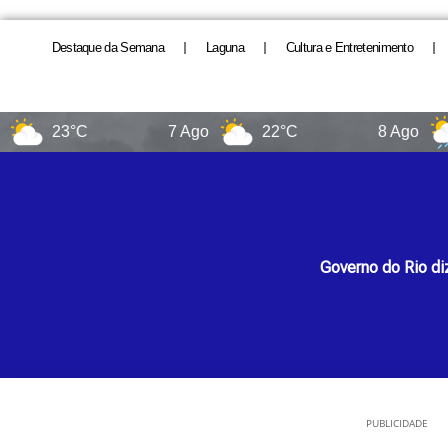
Destaque da Semana
Laguna
Cultura e Entretenimento
23°C
7 Ago
22°C
8 Ago
14
Governo do Rio d
PUBLICIDADE