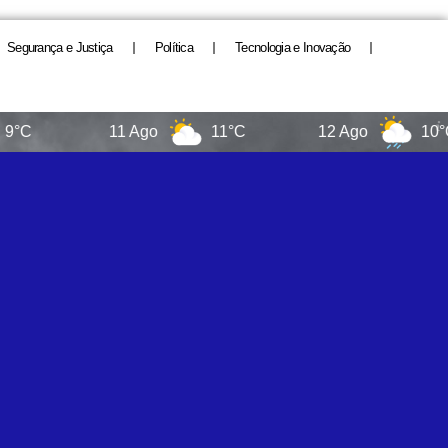
Segurança e Justiça
Política
Tecnologia e Inovação
11 Ago
11°C
12 Ago
10°C