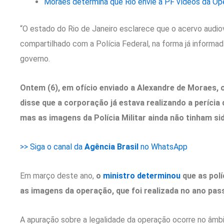
Moraes determina que Rio envie à PF vídeos da O
“O estado do Rio de Janeiro esclarece que o acervo audi
compartilhado com a Polícia Federal, na forma já informa
governo.
Ontem (6), em ofício enviado a Alexandre de Moraes, o
disse que a corporação já estava realizando a perícia d
mas as imagens da Polícia Militar ainda não tinham si
>> Siga o canal da
Agência Brasil
no WhatsApp
Em março deste ano,
o
ministro determinou
que as políc
as imagens da operação, que foi realizada no ano pas
A apuração sobre a legalidade da operação ocorre no â