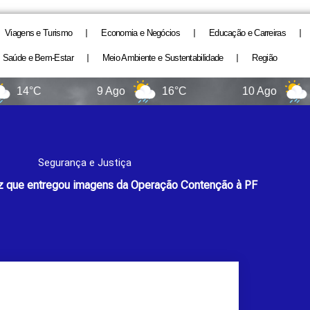
Viagens e Turismo
Economia e Negócios
Educação e Carreiras
Saúde e Bem-Estar
Meio Ambiente e Sustentabilidade
Região
°C
9 Ago
16°C
10 Ago
9°C
Segurança e Justiça
iz que entregou imagens da Operação Contenção à PF