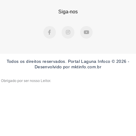
Siga-nos
F
I
Y
a
n
o
c
s
u
e
t
t
b
a
u
o
g
b
o
r
e
Todos os direitos reservados. Portal Laguna Infoco © 2026 -
k
a
-
m
Desenvolvido por mktinfo.com.br
f
Obrigado por ser nosso Leitor.