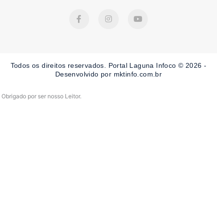
F
I
Y
a
n
o
c
s
u
e
t
t
b
a
u
o
g
b
o
r
e
Todos os direitos reservados. Portal Laguna Infoco © 2026 -
k
a
-
m
Desenvolvido por mktinfo.com.br
f
Obrigado por ser nosso Leitor.