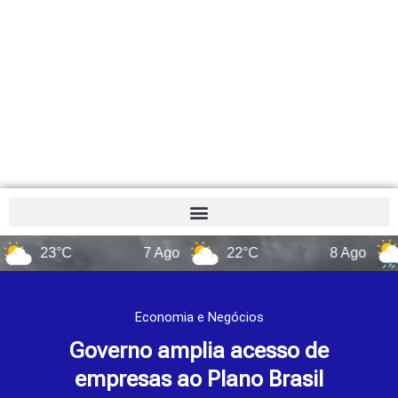
23°C
7 Ago
22°C
8 Ago
14°
Economia e Negócios
Governo amplia acesso de
empresas ao Plano Brasil