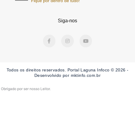
Fique por dentro de tudo!
Siga-nos
F
I
Y
a
n
o
c
s
u
e
t
t
b
a
u
o
g
b
o
r
e
Todos os direitos reservados. Portal Laguna Infoco © 2026 -
k
a
-
m
Desenvolvido por mktinfo.com.br
f
Obrigado por ser nosso Leitor.