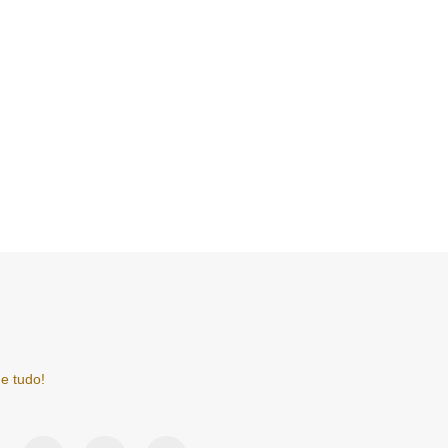
e tudo!
F
I
Y