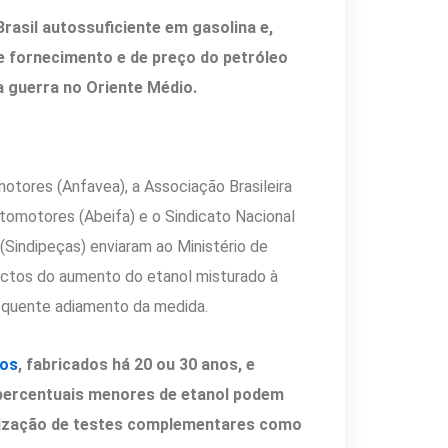
rasil autossuficiente em gasolina e,
de fornecimento e de preço do petróleo
a guerra no Oriente Médio.
otores (Anfavea), a Associação Brasileira
omotores (Abeifa) e o Sindicato Nacional
Sindipeças) enviaram ao Ministério de
actos do aumento do etanol misturado à
equente adiamento da medida.
gos
, fabricados há 20 ou 30 anos, e
percentuais menores de etanol podem
alização de testes complementares como