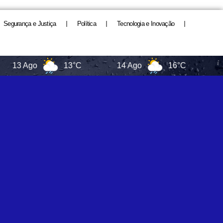
Segurança e Justiça
Política
Tecnologia e Inovação
3 Ago
13°C
14 Ago
16°C
Sa