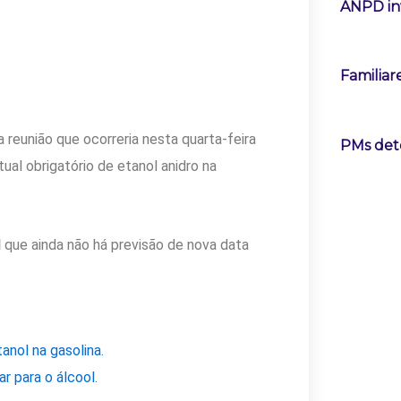
ANPD in
Familiar
 reunião que ocorreria nesta quarta-feira
PMs det
al obrigatório de etanol anidro na
l
que ainda não há previsão de nova data
nol na gasolina.
r para o álcool.