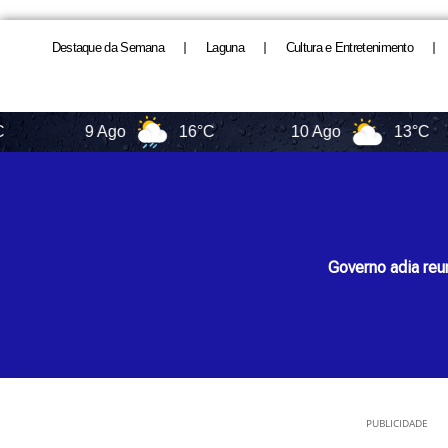
Destaque da Semana
Laguna
Cultura e Entretenimento
9 Ago
16°C
10 Ago
13°C
Governo adia reu
PUBLICIDADE