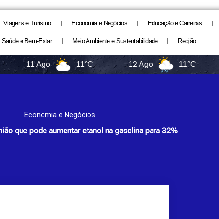
Viagens e Turismo
Economia e Negócios
Educação e Carreiras
Saúde e Bem-Estar
Meio Ambiente e Sustentabilidade
Região
11 Ago
11°C
12 Ago
11°C
1
Economia e Negócios
nião que pode aumentar etanol na gasolina para 32%