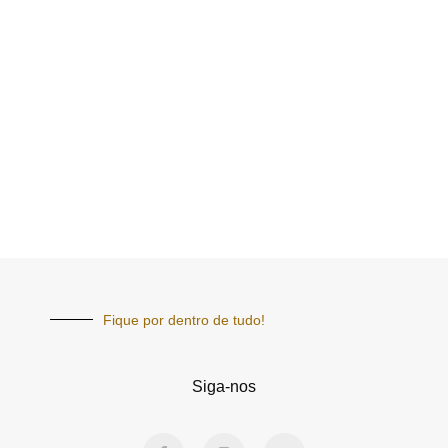
Fique por dentro de tudo!
Siga-nos
F
I
Y