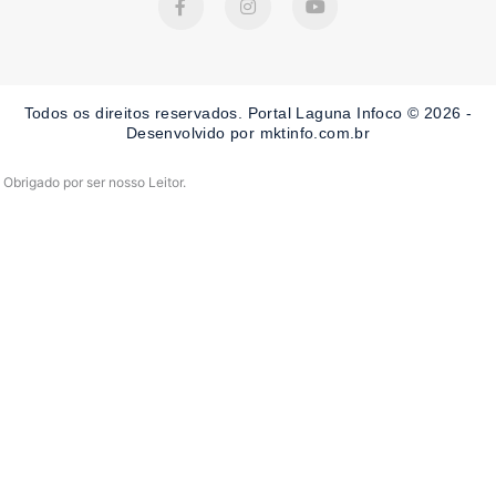
a
n
o
c
s
u
e
t
t
b
a
u
o
g
b
o
r
e
Todos os direitos reservados. Portal Laguna Infoco © 2026 -
k
a
-
m
Desenvolvido por mktinfo.com.br
f
Obrigado por ser nosso Leitor.