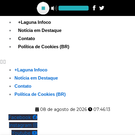
Ir
para
o
+Laguna Infoco
conteúdo
Notícia em Destaque
Contato
Política de Cookies (BR)
+Laguna Infoco
Notícia em Destaque
Contato
Política de Cookies (BR)
08 de agosto de 2026
07:46:14
Facebook
Instagram
Youtube