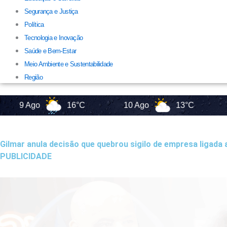
Segurança e Justiça
Política
Tecnologia e Inovação
Saúde e Bem-Estar
Meio Ambiente e Sustentabilidade
Região
 Ago
16°C
10 Ago
13°C
11 Ag
Gilmar anula decisão que quebrou sigilo de empresa ligada a
PUBLICIDADE