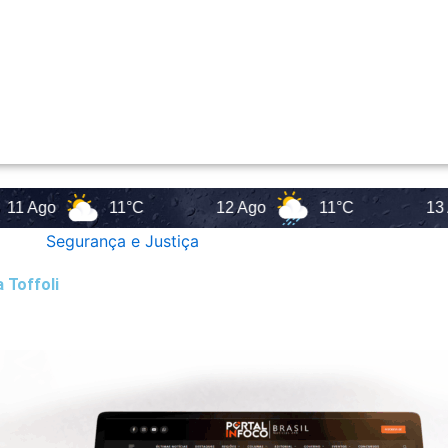
o
11°C
12 Ago
11°C
13 Ago
Segurança e Justiça
 Toffoli