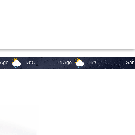
13°C
14 Ago
16°C
Santa Cata