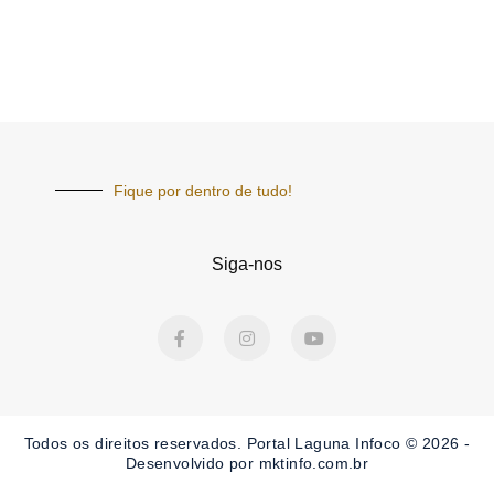
Fique por dentro de tudo!
Siga-nos
F
I
Y
a
n
o
c
s
u
e
t
t
b
a
u
o
g
b
o
r
e
Todos os direitos reservados. Portal Laguna Infoco © 2026 -
k
a
-
m
Desenvolvido por mktinfo.com.br
f