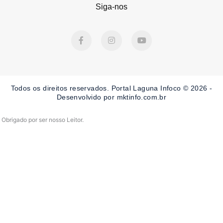
Siga-nos
F
I
Y
a
n
o
c
s
u
e
t
t
b
a
u
o
g
b
o
r
e
Todos os direitos reservados. Portal Laguna Infoco © 2026 -
k
a
-
m
Desenvolvido por mktinfo.com.br
f
Obrigado por ser nosso Leitor.