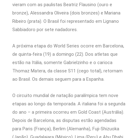
vieram com as paulistas Beatriz Flausino (ouro e
bronze), Alessandra Oliveira (dois bronzes) e Mariana
Ribeiro (prata). O Brasil foi representado em Lignano
Sabbiadoro por sete nadadores.
A próxima etapa do World Series ocorre em Barcelona,
de quinta-feira (19) a domingo (22). Dos atletas que
estão na Itália, somente Gabrielzinho e o carioca
Thomaz Matera, da classe S11 (cego total), retornam
ao Brasil. Os demais seguem para a Espanha.
O circuito mundial de natação paralímpica tem nove
etapas ao longo da temporada. A italiana foi a segunda
do ano – a primeira ocorreu em Gold Coast (Austrália).
Depois de Barcelona, as disputas estão agendadas
para Paris (França), Berlim (Alemanha), Fuji-Shizuoka
(Japão), Guadalajara (México), Lima (Peru) e Abu Dhabi