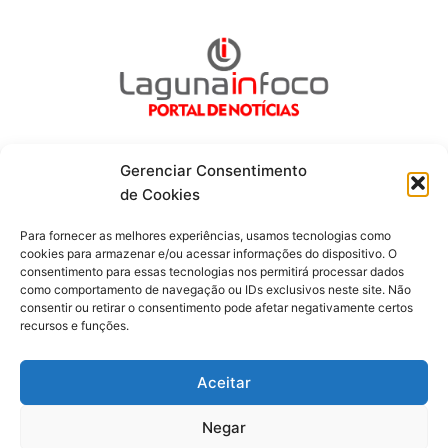
Gerenciar Consentimento
de Cookies
Fique por dentro de tudo!
Para fornecer as melhores experiências, usamos tecnologias como
cookies para armazenar e/ou acessar informações do dispositivo. O
consentimento para essas tecnologias nos permitirá processar dados
Siga-nos
como comportamento de navegação ou IDs exclusivos neste site. Não
consentir ou retirar o consentimento pode afetar negativamente certos
recursos e funções.
F
I
Y
a
n
o
c
s
u
Aceitar
e
t
t
b
a
u
o
g
b
Negar
o
r
e
Todos os direitos reservados. Portal Laguna Infoco © 2026 -