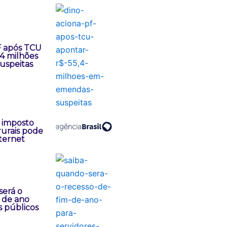
F após TCU
,4 milhões
uspeitas
 imposto
rurais pode
nternet
será o
 de ano
s públicos