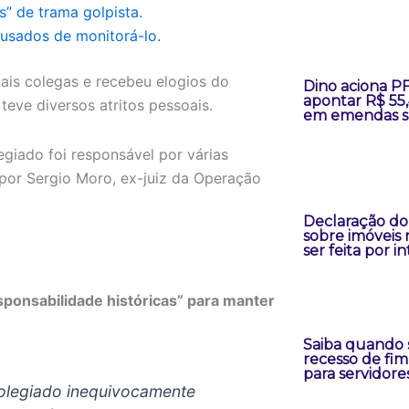
” de trama golpista.
cusados de monitorá-lo.
is colegas e recebeu elogios do
Dino aciona P
apontar R$ 55
teve diversos atritos pessoais.
em emendas s
giado foi responsável por várias
or Sergio Moro, ex-juiz da Operação
Declaração do
sobre imóveis 
ser feita por i
sponsabilidade históricas” para manter
Saiba quando 
recesso de fim
para servidore
colegiado inequivocamente