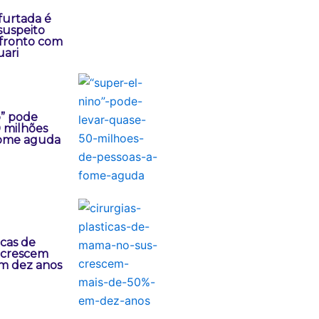
furtada é
suspeito
fronto com
ari
o” pode
0 milhões
fome aguda
icas de
 crescem
m dez anos