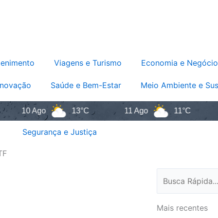
tenimento
Viagens e Turismo
Economia e Negócio
Inovação
Saúde e Bem-Estar
Meio Ambiente e Sus
10 Ago
13°C
11 Ago
11°C
12 
Segurança e Justiça
TF
Pesquisar
Mais recentes