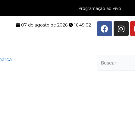
F
I
07 de agosto de 2026
16:49:02
a
n
c
s
e
t
b
a
Pesquisar
o
g
o
r
k
a
m