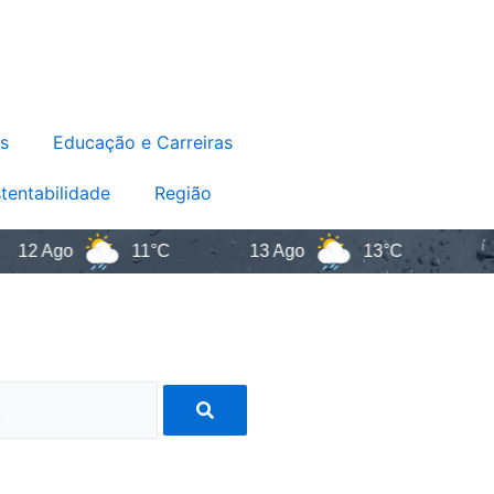
s
Educação e Carreiras
tentabilidade
Região
Ago
11°C
13 Ago
13°C
Sant