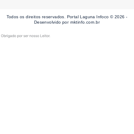
b
a
u
o
g
b
o
r
e
Todos os direitos reservados. Portal Laguna Infoco © 2026 -
k
a
-
m
Desenvolvido por mktinfo.com.br
f
Obrigado por ser nosso Leitor.