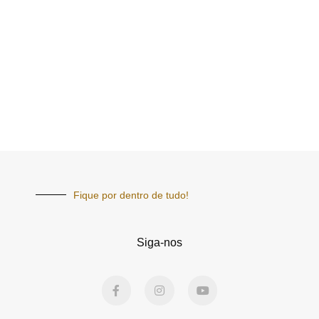
Fique por dentro de tudo!
Siga-nos
F
I
Y
a
n
o
c
s
u
e
t
t