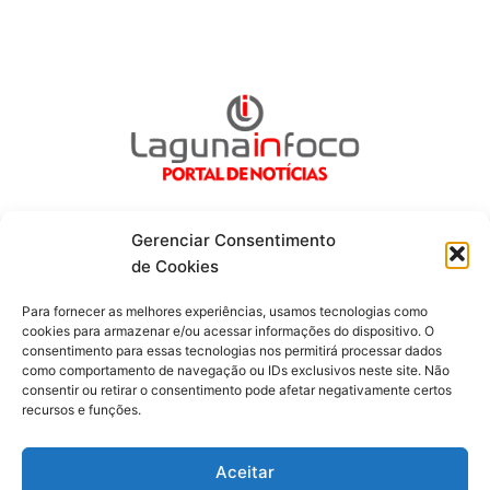
Gerenciar Consentimento
de Cookies
Fique por dentro de tudo!
Para fornecer as melhores experiências, usamos tecnologias como
cookies para armazenar e/ou acessar informações do dispositivo. O
consentimento para essas tecnologias nos permitirá processar dados
Siga-nos
como comportamento de navegação ou IDs exclusivos neste site. Não
consentir ou retirar o consentimento pode afetar negativamente certos
recursos e funções.
F
I
Y
a
n
o
c
s
u
Aceitar
e
t
t