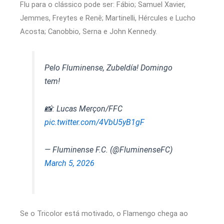
Flu para o clássico pode ser: Fábio; Samuel Xavier,
Jemmes, Freytes e Renê; Martinelli, Hércules e Lucho
Acosta; Canobbio, Serna e John Kennedy.
Pelo Fluminense, Zubeldía! Domingo
tem!
📸: Lucas Merçon/FFC
pic.twitter.com/4VbU5yB1gF
— Fluminense F.C. (@FluminenseFC)
March 5, 2026
Se o Tricolor está motivado, o Flamengo chega ao