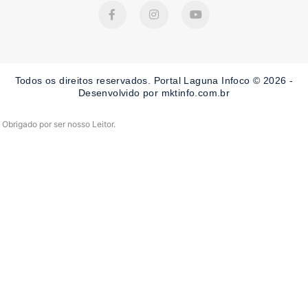
F
I
Y
a
n
o
c
s
u
e
t
t
b
a
u
o
g
b
o
r
e
Todos os direitos reservados. Portal Laguna Infoco © 2026 -
k
a
-
m
Desenvolvido por mktinfo.com.br
f
Obrigado por ser nosso Leitor.