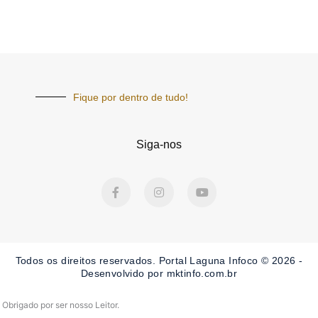
Fique por dentro de tudo!
Siga-nos
F
I
Y
a
n
o
c
s
u
e
t
t
b
a
u
o
g
b
o
r
e
Todos os direitos reservados. Portal Laguna Infoco © 2026 -
k
a
-
m
Desenvolvido por mktinfo.com.br
f
Obrigado por ser nosso Leitor.