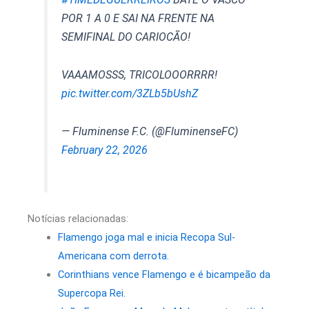
POR 1 A 0 E SAI NA FRENTE NA
SEMIFINAL DO CARIOCÃO!
VAAAMOSSS, TRICOLOOORRRR!
pic.twitter.com/3ZLb5bUshZ
— Fluminense F.C. (@FluminenseFC)
February 22, 2026
Notícias relacionadas:
Flamengo joga mal e inicia Recopa Sul-
Americana com derrota.
Corinthians vence Flamengo e é bicampeão da
Supercopa Rei.