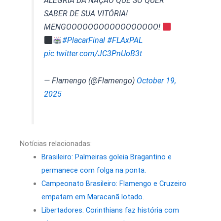
ALEGRIA DA NAÇÃO QUE SÓ QUER
SABER DE SUA VITÓRIA!
MENGOOOOOOOOOOOOOOOOO!
#PlacarFinal
#FLAxPAL
pic.twitter.com/JC3PnUoB3t
— Flamengo (@Flamengo)
October 19,
2025
Notícias relacionadas:
Brasileiro: Palmeiras goleia Bragantino e
permanece com folga na ponta.
Campeonato Brasileiro: Flamengo e Cruzeiro
empatam em Maracanã lotado.
Libertadores: Corinthians faz história com