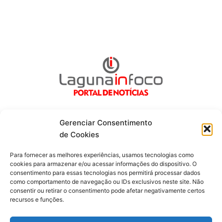
Gerenciar Consentimento
de Cookies
Fique por dentro de tudo!
Para fornecer as melhores experiências, usamos tecnologias como
cookies para armazenar e/ou acessar informações do dispositivo. O
consentimento para essas tecnologias nos permitirá processar dados
Siga-nos
como comportamento de navegação ou IDs exclusivos neste site. Não
consentir ou retirar o consentimento pode afetar negativamente certos
recursos e funções.
F
I
Y
a
n
o
c
s
u