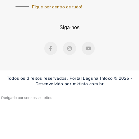
Fique por dentro de tudo!
Siga-nos
F
I
Y
a
n
o
c
s
u
e
t
t
b
a
u
o
g
b
o
r
e
Todos os direitos reservados. Portal Laguna Infoco © 2026 -
k
a
-
m
Desenvolvido por mktinfo.com.br
f
Obrigado por ser nosso Leitor.