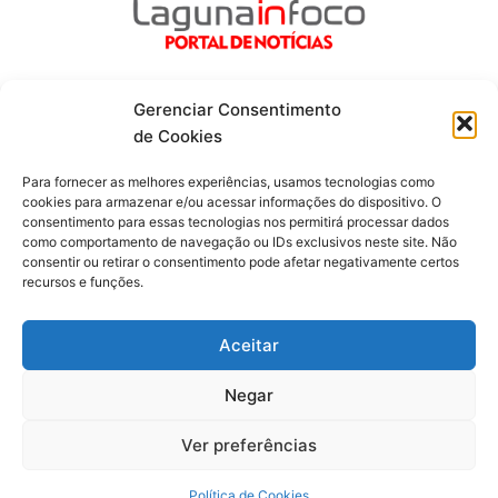
Gerenciar Consentimento
de Cookies
Fique por dentro de tudo!
Para fornecer as melhores experiências, usamos tecnologias como
cookies para armazenar e/ou acessar informações do dispositivo. O
consentimento para essas tecnologias nos permitirá processar dados
Siga-nos
como comportamento de navegação ou IDs exclusivos neste site. Não
consentir ou retirar o consentimento pode afetar negativamente certos
recursos e funções.
F
I
Y
a
n
o
c
s
u
Aceitar
e
t
t
b
a
u
o
g
b
Negar
o
r
e
Todos os direitos reservados. Portal Laguna Infoco © 2026 -
k
a
-
m
Desenvolvido por mktinfo.com.br
Ver preferências
f
Obrigado por ser nosso Leitor.
Política de Cookies