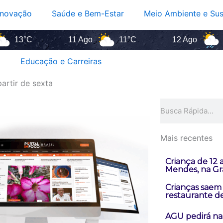
Inovação
Saúde e Bem-Estar
Meio Ambiente e Sus
C
11 Ago
11°C
12 Ago
11°C
Educação e Carreiras
artir de sexta
Pesquisar
Mais recentes
Criança de 12
Mendes, na Gr
Crianças saem
restaurante d
AGU pedirá na 