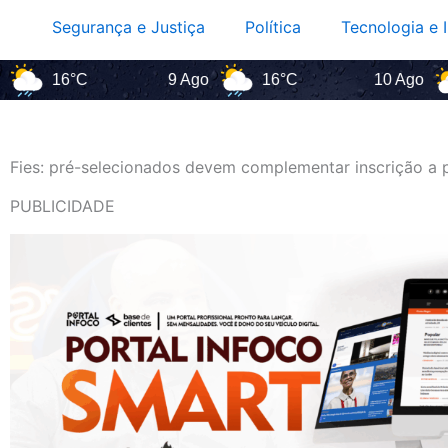
Segurança e Justiça
Política
Tecnologia e 
6°C
9 Ago
16°C
10 Ago
13°
Fies: pré-selecionados devem complementar inscrição a p
PUBLICIDADE