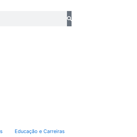
t
u
b
e
s
Educação e Carreiras