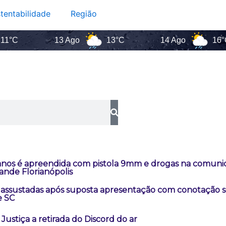
tentabilidade
Região
13 Ago
13°C
14 Ago
16°C
 anos é apreendida com pistola 9mm e drogas na comuni
ande Florianópolis
 assustadas após suposta apresentação com conotação 
e SC
Justiça a retirada do Discord do ar