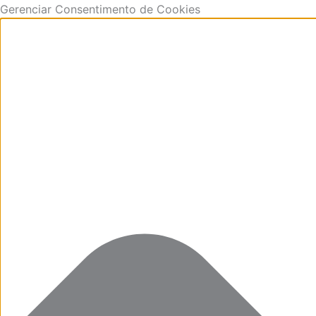
Ir
Funcional
Marketing
Estatísticas
Preferências
Gerenciar Consentimento de Cookies
para
o
conteúdo