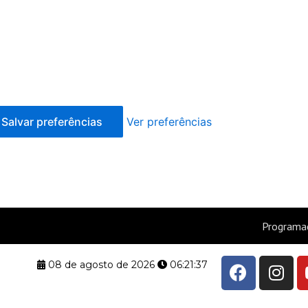
Salvar preferências
Ver preferências
F
I
08 de agosto de 2026
06:21:38
a
n
c
s