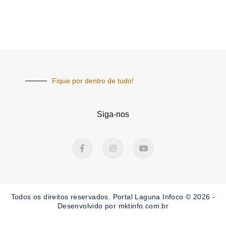
Fique por dentro de tudo!
Siga-nos
F
I
Y
a
n
o
c
s
u
e
t
t
b
a
u
o
g
b
o
r
e
Todos os direitos reservados. Portal Laguna Infoco © 2026 -
k
a
-
m
Desenvolvido por mktinfo.com.br
f