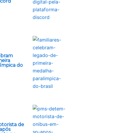
scord
lebram
meira
ímpica do
torista de
após