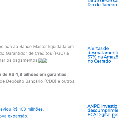
tarde deste s
Rio de Janeiro
sociada ao Banco Master liquidada em
Alertas de
desmatament
ndo Garantidor de Créditos (FGC)
a
37% na Amazô
erar os pagamentos.
no Cerrado
a de R$ 4,8 bilhões em garantias
,
 de Depósito Bancário (CDB) e outros
ANPD investig
sviou R$ 100 milhões.
descumprime
ECA Digital pe
nova expansão.