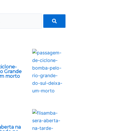
iclone-
io Grande
um morto
aberta na