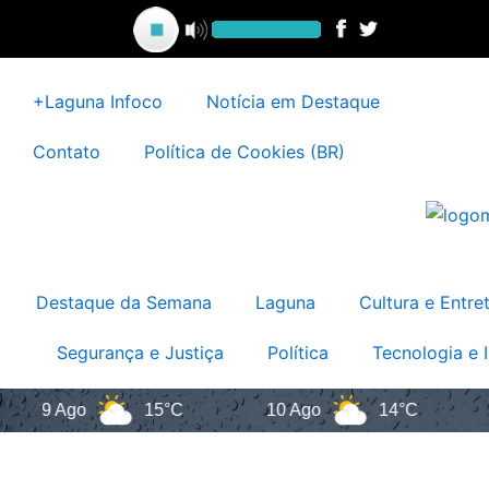
Ir
para
o
conteúdo
+Laguna Infoco
Notícia em Destaque
Contato
Política de Cookies (BR)
Destaque da Semana
Laguna
Cultura e Entre
Segurança e Justiça
Política
Tecnologia e 
go
15°C
10 Ago
14°C
11 Ago