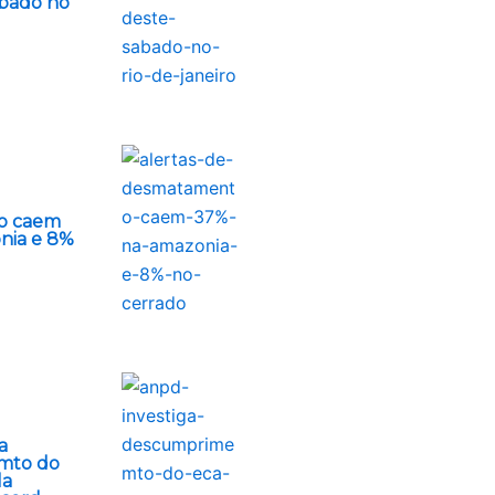
ábado no
o caem
nia e 8%
a
mto do
la