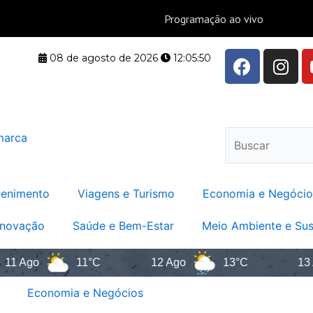
F
I
08 de agosto de 2026
12:05:51
a
n
c
s
e
t
b
a
Pesquisar
o
g
o
r
k
a
m
tenimento
Viagens e Turismo
Economia e Negócio
Inovação
Saúde e Bem-Estar
Meio Ambiente e Sus
11°C
12 Ago
13°C
13 Ago
Economia e Negócios