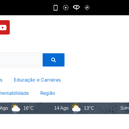
Y
o
u
t
u
b
e
s
Educação e Carreiras
tentabilidade
Região
16°C
14 Ago
13°C
Santa Catari