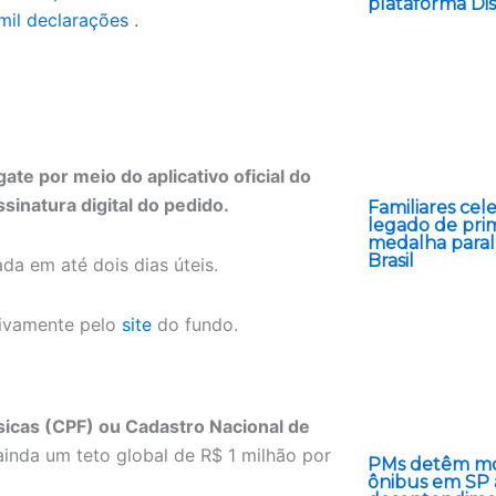
plataforma Di
mil declarações .
ate por meio do aplicativo oficial do
sinatura digital do pedido.
Familiares ce
legado de pri
medalha paral
Brasil
da em até dois dias úteis.
usivamente pelo
site
do fundo.
sicas (CPF) ou Cadastro Nacional de
ainda um teto global de R$ 1 milhão por
PMs detêm mo
ônibus em SP 