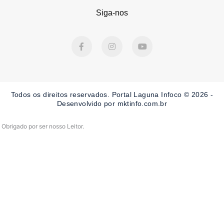
Siga-nos
F
I
Y
a
n
o
c
s
u
e
t
t
b
a
u
o
g
b
o
r
e
Todos os direitos reservados. Portal Laguna Infoco © 2026 -
k
a
-
m
Desenvolvido por mktinfo.com.br
f
Obrigado por ser nosso Leitor.